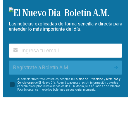
Boletín A.M.
Las noticias explicadas de forma sencilla y directa para
entender lo más importante del día.
Regístrate a Boletín A.M.
Al someter tu correo electrónico, aceptas la
Política de Privacidad
y
Términos y
Condiciones
de El Nuevo Día. Además, aceptas recibir información u ofertas
especiales de productos o servicios de GFR Media, sus afiliadas o de terceros.
Podrás optar salirte de los boletines en cualquier momento.