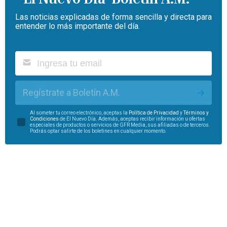
Las noticias explicadas de forma sencilla y directa para
entender lo más importante del día.
Regístrate a Boletín A.M.
Al someter tu correo electrónico, aceptas la
Política de Privacidad
y
Términos y
Condiciones
de El Nuevo Día. Además, aceptas recibir información u ofertas
especiales de productos o servicios de GFR Media, sus afiliadas o de terceros.
Podrás optar salirte de los boletines en cualquier momento.