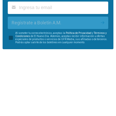
Regístrate a Boletín A.M.
Al someter tu correo electrónico, aceptas la
Política de Privacidad
y
Términos y
Condiciones
de El Nuevo Día. Además, aceptas recibir información u ofertas
especiales de productos o servicios de GFR Media, sus afiliadas o de terceros.
Podrás optar salirte de los boletines en cualquier momento.