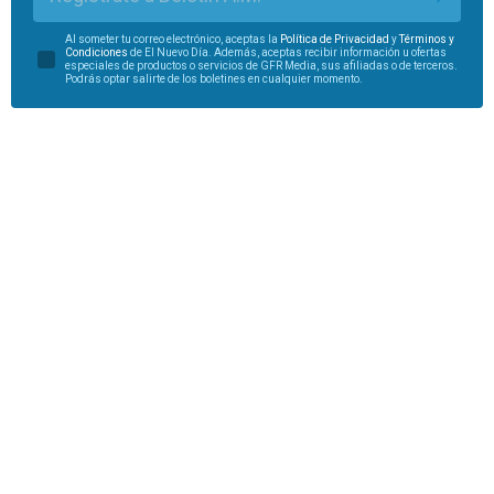
Al someter tu correo electrónico, aceptas la
Política de Privacidad
y
Términos y
Condiciones
de El Nuevo Día. Además, aceptas recibir información u ofertas
especiales de productos o servicios de GFR Media, sus afiliadas o de terceros.
Podrás optar salirte de los boletines en cualquier momento.