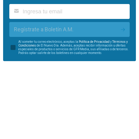
Regístrate a Boletín A.M.
Al someter tu correo electrónico, aceptas la
Política de Privacidad
y
Términos y
Condiciones
de El Nuevo Día. Además, aceptas recibir información u ofertas
especiales de productos o servicios de GFR Media, sus afiliadas o de terceros.
Podrás optar salirte de los boletines en cualquier momento.