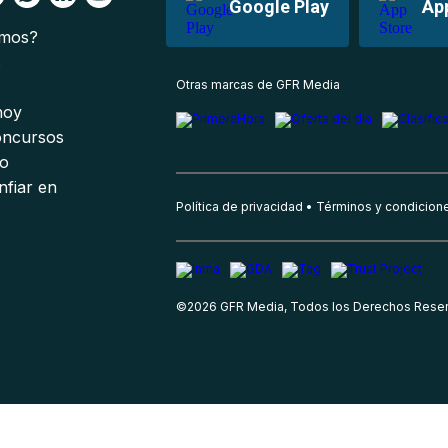
Google Play
Ap
omos?
s
Otras marcas de GFR Media
 hoy
oncursos
io
nfiar en
Política de privacidad
Términos y condicion
©
2026
GFR Media, Todos los Derechos Rese