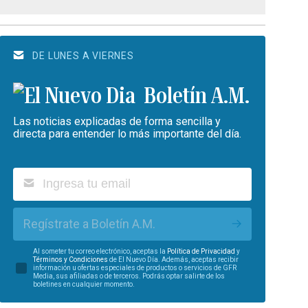
DE LUNES A VIERNES
Boletín A.M.
Las noticias explicadas de forma sencilla y
directa para entender lo más importante del día.
Regístrate a Boletín A.M.
Al someter tu correo electrónico, aceptas la
Política de Privacidad
y
Términos y Condiciones
de El Nuevo Día. Además, aceptas recibir
información u ofertas especiales de productos o servicios de GFR
Media, sus afiliadas o de terceros. Podrás optar salirte de los
boletines en cualquier momento.