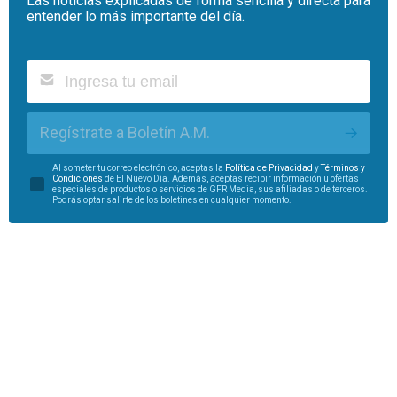
Las noticias explicadas de forma sencilla y directa para
entender lo más importante del día.
Regístrate a Boletín A.M.
Al someter tu correo electrónico, aceptas la
Política de Privacidad
y
Términos y
Condiciones
de El Nuevo Día. Además, aceptas recibir información u ofertas
especiales de productos o servicios de GFR Media, sus afiliadas o de terceros.
Podrás optar salirte de los boletines en cualquier momento.