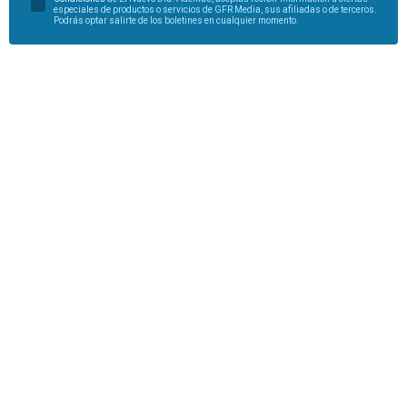
especiales de productos o servicios de GFR Media, sus afiliadas o de terceros.
Podrás optar salirte de los boletines en cualquier momento.