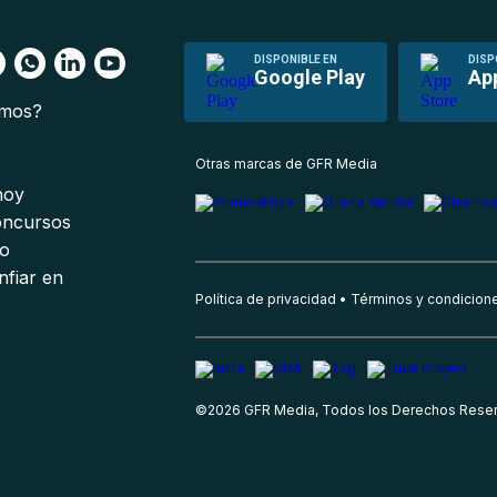
DISPONIBLE EN
DISP
Google Play
Ap
omos?
s
Otras marcas de GFR Media
 hoy
oncursos
io
nfiar en
Política de privacidad
Términos y condicion
©
2026
GFR Media, Todos los Derechos Rese