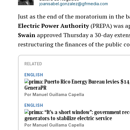
joanisabel.gonzalez@gfrmedia.com
Just as the end of the moratorium in the 
Electric Power Authority
(PREPA) was ap
Swain
approved Thursday a 30-day extens
restructuring the finances of the public c
RELATED
ENGLISH
Puerto Rico Energy Bureau levies $14
GeneraPR
Por
Manuel Guillama Capella
ENGLISH
“It’s a short window”: government re
generators to stabilize electric service
Por
Manuel Guillama Capella