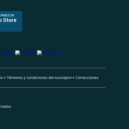
ONIBLE EN
p Store
es
Términos y condiciones del suscriptor
Correcciones
rvados.