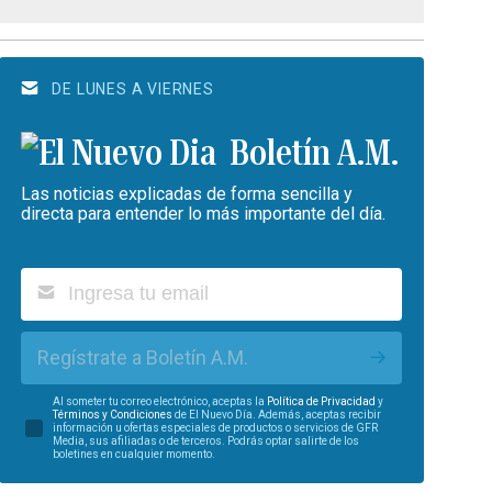
DE LUNES A VIERNES
Boletín A.M.
Las noticias explicadas de forma sencilla y
directa para entender lo más importante del día.
Regístrate a Boletín A.M.
Al someter tu correo electrónico, aceptas la
Política de Privacidad
y
Términos y Condiciones
de El Nuevo Día. Además, aceptas recibir
información u ofertas especiales de productos o servicios de GFR
Media, sus afiliadas o de terceros. Podrás optar salirte de los
boletines en cualquier momento.