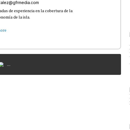
nzalez@gfrmedia.com
das de experiencia en la cobertura de la
nomía de la isla.
ore
...