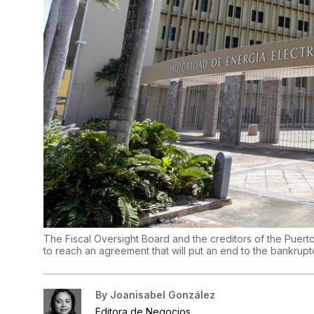
The Fiscal Oversight Board and the creditors of the Puerto
to reach an agreement that will put an end to the bankrupt
By
Joanisabel González
Editora de Negocios