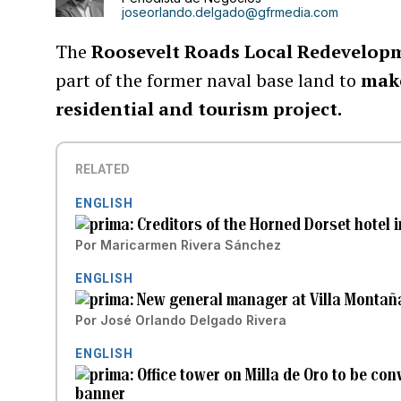
joseorlando.delgado@gfrmedia.com
The
Roosevelt Roads Local Redevelop
part of the former naval base land to
make
residential and tourism project.
RELATED
ENGLISH
Creditors of the Horned Dorset hotel 
Por
Maricarmen Rivera Sánchez
ENGLISH
New general manager at Villa Montañ
Por
José Orlando Delgado Rivera
ENGLISH
Office tower on Milla de Oro to be con
banner