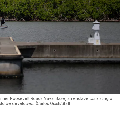
former Roosevelt Roads Naval Base, an enclave consisting of
ould be developed.
(
Carlos Giusti/Staff
)