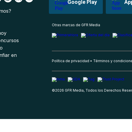
Google Play
Ap
omos?
s
Otras marcas de GFR Media
 hoy
oncursos
io
nfiar en
Política de privacidad
Términos y condicion
©
2026
GFR Media, Todos los Derechos Rese