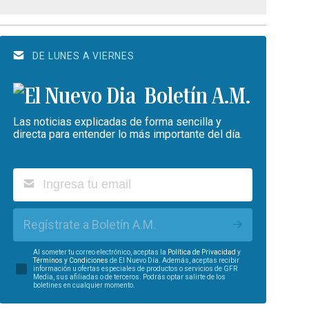
DE LUNES A VIERNES
Boletín A.M.
Las noticias explicadas de forma sencilla y
directa para entender lo más importante del día.
Regístrate a Boletín A.M.
Al someter tu correo electrónico, aceptas la
Política de Privacidad
y
Términos y Condiciones
de El Nuevo Día. Además, aceptas recibir
información u ofertas especiales de productos o servicios de GFR
Media, sus afiliadas o de terceros. Podrás optar salirte de los
boletines en cualquier momento.