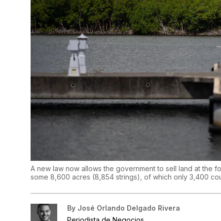
A new law now allows the government to sell land at the 
some 8,600 acres (8,854 strings), of which only 3,400 c
By
José Orlando Delgado Rivera
Periodista de Negocios