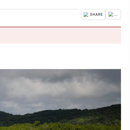
...
SHARE