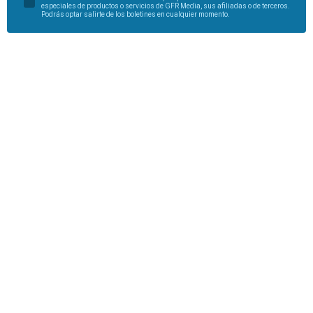
especiales de productos o servicios de GFR Media, sus afiliadas o de terceros.
Podrás optar salirte de los boletines en cualquier momento.