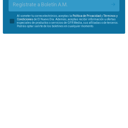
Regístrate a Boletín A.M.
Al someter tu correo electrónico, aceptas la
Política de Privacidad
y
Términos y
Condiciones
de El Nuevo Día. Además, aceptas recibir información u ofertas
especiales de productos o servicios de GFR Media, sus afiliadas o de terceros.
Podrás optar salirte de los boletines en cualquier momento.