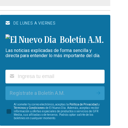
DE LUNES A VIERNES
Boletín A.M.
Las noticias explicadas de forma sencilla y
directa para entender lo más importante del día.
Regístrate a Boletín A.M.
Al someter tu correo electrónico, aceptas la
Política de Privacidad
y
Términos y Condiciones
de El Nuevo Día. Además, aceptas recibir
información u ofertas especiales de productos o servicios de GFR
Media, sus afiliadas o de terceros. Podrás optar salirte de los
boletines en cualquier momento.