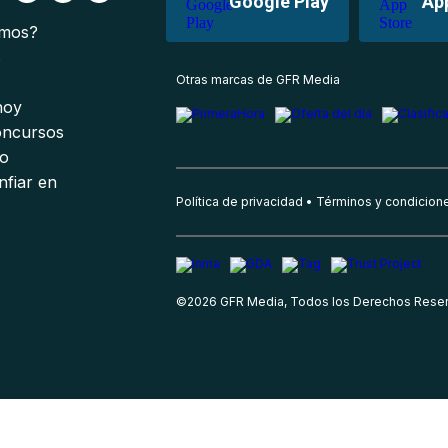
Google Play
Ap
omos?
s
Otras marcas de GFR Media
 hoy
oncursos
io
nfiar en
Política de privacidad
Términos y condicion
©
2026
GFR Media, Todos los Derechos Rese