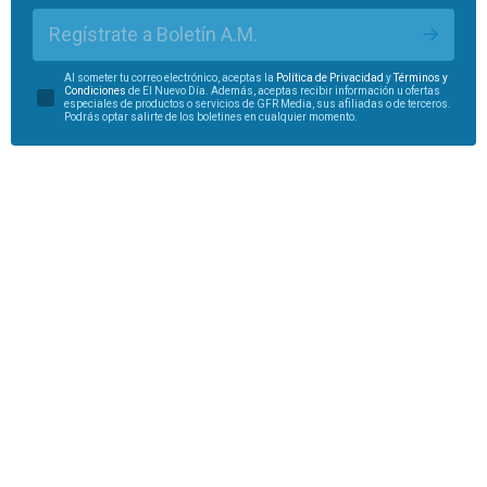
Regístrate a Boletín A.M.
Al someter tu correo electrónico, aceptas la
Política de Privacidad
y
Términos y
Condiciones
de El Nuevo Día. Además, aceptas recibir información u ofertas
especiales de productos o servicios de GFR Media, sus afiliadas o de terceros.
Podrás optar salirte de los boletines en cualquier momento.