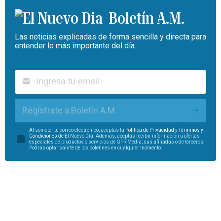
Boletín A.M.
Las noticias explicadas de forma sencilla y directa para
entender lo más importante del día.
Regístrate a Boletín A.M.
Al someter tu correo electrónico, aceptas la
Política de Privacidad
y
Términos y
Condiciones
de El Nuevo Día. Además, aceptas recibir información u ofertas
especiales de productos o servicios de GFR Media, sus afiliadas o de terceros.
Podrás optar salirte de los boletines en cualquier momento.