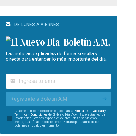
DE LUNES A VIERNES
Boletín A.M.
Las noticias explicadas de forma sencilla y
directa para entender lo más importante del día.
Regístrate a Boletín A.M.
Al someter tu correo electrónico, aceptas la
Política de Privacidad
y
Términos y Condiciones
de El Nuevo Día. Además, aceptas recibir
información u ofertas especiales de productos o servicios de GFR
Media, sus afiliadas o de terceros. Podrás optar salirte de los
boletines en cualquier momento.