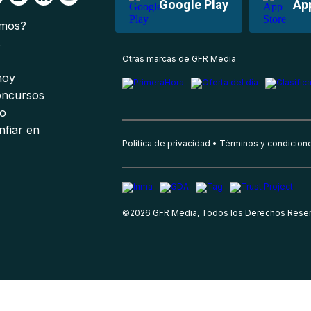
Google Play
Ap
omos?
s
Otras marcas de GFR Media
 hoy
oncursos
io
nfiar en
Política de privacidad
Términos y condicion
©
2026
GFR Media, Todos los Derechos Rese