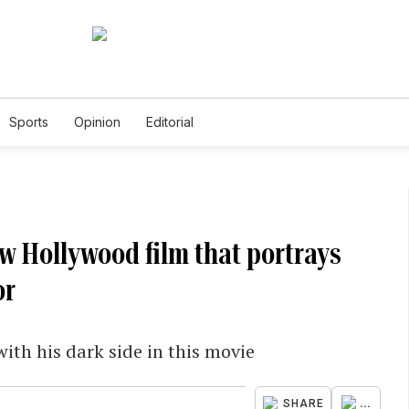
Sports
Opinion
Editorial
ew Hollywood film that portrays
or
th his dark side in this movie
...
SHARE