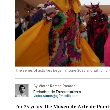
The series of activities began in June 2025 and will run un
By
Víctor Ramos Rosado
Periodista de Entretenimiento
victor.ramos@gfrmedia.com
For 25 years, the
Museo de Arte de Puer