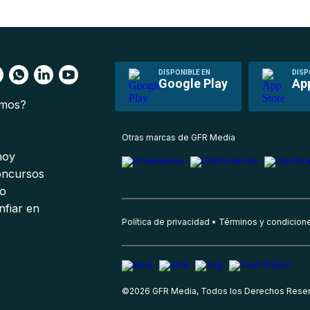
DISPONIBLE EN
DISP
Google Play
Ap
omos?
s
Otras marcas de GFR Media
 hoy
oncursos
io
nfiar en
Política de privacidad
Términos y condicion
©
2026
GFR Media, Todos los Derechos Rese