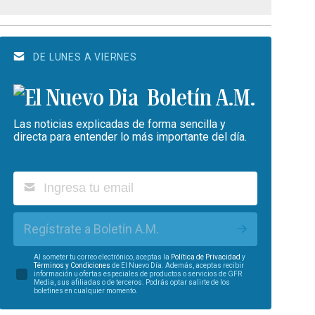
DE LUNES A VIERNES
Boletín A.M.
Las noticias explicadas de forma sencilla y
directa para entender lo más importante del día.
Regístrate a Boletín A.M.
Al someter tu correo electrónico, aceptas la
Política de Privacidad
y
Términos y Condiciones
de El Nuevo Día. Además, aceptas recibir
información u ofertas especiales de productos o servicios de GFR
Media, sus afiliadas o de terceros. Podrás optar salirte de los
boletines en cualquier momento.