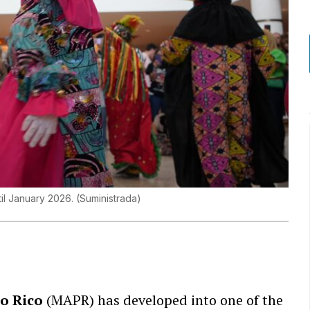
til January 2026.
(
Suministrada
)
to Rico
(MAPR) has developed into one of the