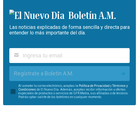
Boletín A.M.
Las noticias explicadas de forma sencilla y directa para
entender lo más importante del día.
Regístrate a Boletín A.M.
Al someter tu correo electrónico, aceptas la
Política de Privacidad
y
Términos y
Condiciones
de El Nuevo Día. Además, aceptas recibir información u ofertas
especiales de productos o servicios de GFR Media, sus afiliadas o de terceros.
Podrás optar salirte de los boletines en cualquier momento.