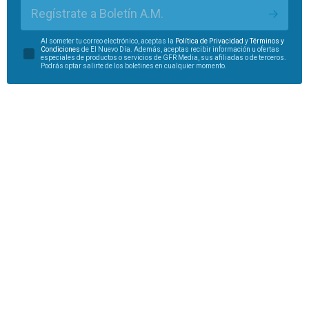
Regístrate a Boletín A.M.
Al someter tu correo electrónico, aceptas la
Política de Privacidad
y
Términos y
Condiciones
de El Nuevo Día. Además, aceptas recibir información u ofertas
especiales de productos o servicios de GFR Media, sus afiliadas o de terceros.
Podrás optar salirte de los boletines en cualquier momento.