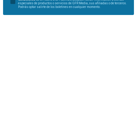
especiales de productos o servicios de GFR Media, sus afiliadas o de terceros.
Podrás optar salirte de los boletines en cualquier momento.