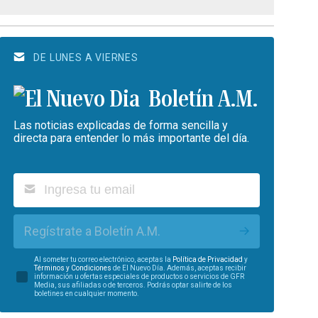
DE LUNES A VIERNES
Boletín A.M.
Las noticias explicadas de forma sencilla y
directa para entender lo más importante del día.
Regístrate a Boletín A.M.
Al someter tu correo electrónico, aceptas la
Política de Privacidad
y
Términos y Condiciones
de El Nuevo Día. Además, aceptas recibir
información u ofertas especiales de productos o servicios de GFR
Media, sus afiliadas o de terceros. Podrás optar salirte de los
boletines en cualquier momento.