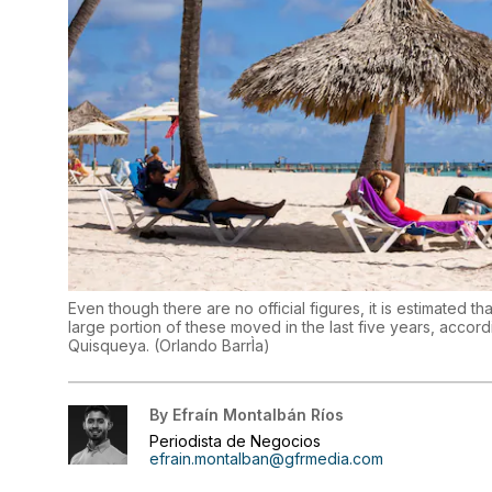
Even though there are no official figures, it is estimated 
large portion of these moved in the last five years, accor
Quisqueya.
(
Orlando BarrÌa
)
By
Efraín Montalbán Ríos
Periodista de Negocios
efrain.montalban@gfrmedia.com