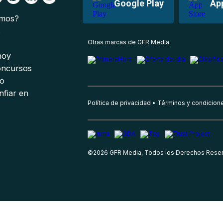
Google Play
Ap
omos?
s
Otras marcas de GFR Media
 hoy
oncursos
io
nfiar en
Política de privacidad
Términos y condicion
©
2026
GFR Media, Todos los Derechos Rese