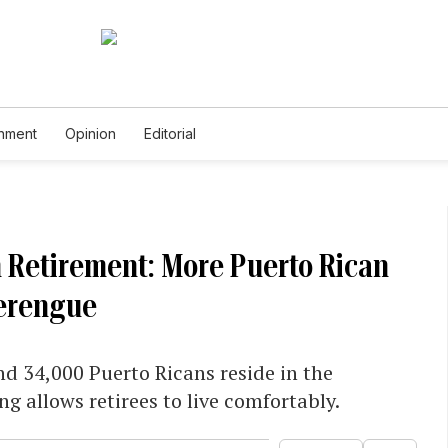
inment
Opinion
Editorial
m Retirement: More Puerto Rican
Merengue
d 34,000 Puerto Ricans reside in the
g allows retirees to live comfortably.