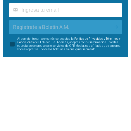
Regístrate a Boletín A.M.
Al someter tu correo electrónico, aceptas la
Política de Privacidad
y
Términos y
Condiciones
de El Nuevo Día. Además, aceptas recibir información u ofertas
especiales de productos o servicios de GFR Media, sus afiliadas o de terceros.
Podrás optar salirte de los boletines en cualquier momento.