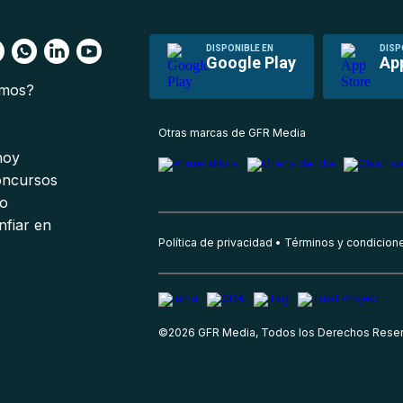
DISPONIBLE EN
DISP
Google Play
Ap
omos?
s
Otras marcas de GFR Media
 hoy
oncursos
io
nfiar en
Política de privacidad
Términos y condicion
©
2026
GFR Media, Todos los Derechos Rese