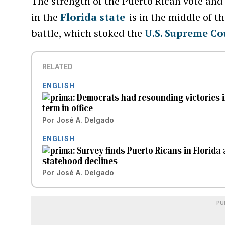
The strength of the Puerto Rican vote and 
in the
Florida state
-is in the middle of th
battle, which stoked the
U.S. Supreme Co
RELATED
ENGLISH
Democrats had resounding victories in
term in office
Por
José A. Delgado
ENGLISH
Survey finds Puerto Ricans in Florid
statehood declines
Por
José A. Delgado
PU