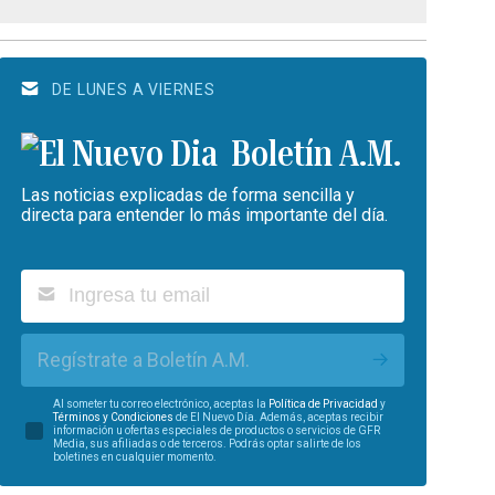
DE LUNES A VIERNES
Boletín A.M.
Las noticias explicadas de forma sencilla y
directa para entender lo más importante del día.
Regístrate a Boletín A.M.
Al someter tu correo electrónico, aceptas la
Política de Privacidad
y
Términos y Condiciones
de El Nuevo Día. Además, aceptas recibir
información u ofertas especiales de productos o servicios de GFR
Media, sus afiliadas o de terceros. Podrás optar salirte de los
boletines en cualquier momento.