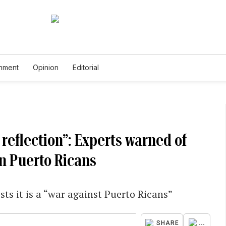
inment
Opinion
Editorial
f reflection”: Experts warned of
on Puerto Ricans
s it is a “war against Puerto Ricans”
...
SHARE