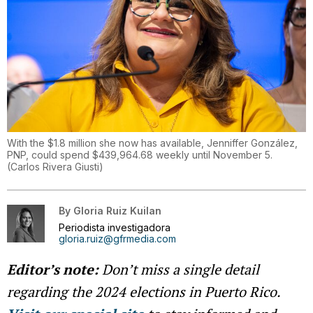
With the $1.8 million she now has available, Jenniffer González,
PNP, could spend $439,964.68 weekly until November 5.
(
Carlos Rivera Giusti
)
By
Gloria Ruiz Kuilan
Periodista investigadora
gloria.ruiz@gfrmedia.com
Editor’s note:
Don’t miss a single detail
regarding the 2024 elections in Puerto Rico.