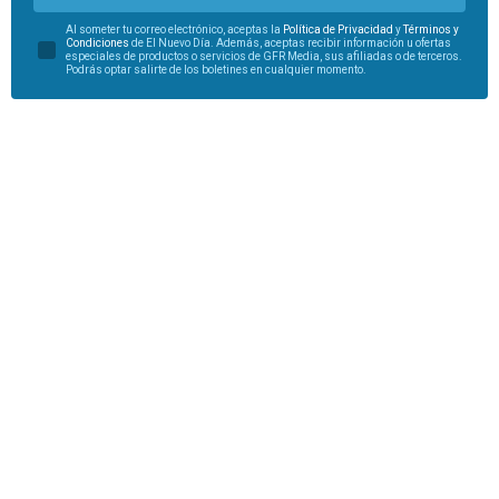
Al someter tu correo electrónico, aceptas la
Política de Privacidad
y
Términos y
Condiciones
de El Nuevo Día. Además, aceptas recibir información u ofertas
especiales de productos o servicios de GFR Media, sus afiliadas o de terceros.
Podrás optar salirte de los boletines en cualquier momento.