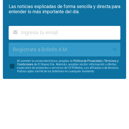
Las noticias explicadas de forma sencilla y directa para
entender lo más importante del día.
Regístrate a Boletín A.M.
Al someter tu correo electrónico, aceptas la
Política de Privacidad
y
Términos y
Condiciones
de El Nuevo Día. Además, aceptas recibir información u ofertas
especiales de productos o servicios de GFR Media, sus afiliadas o de terceros.
Podrás optar salirte de los boletines en cualquier momento.