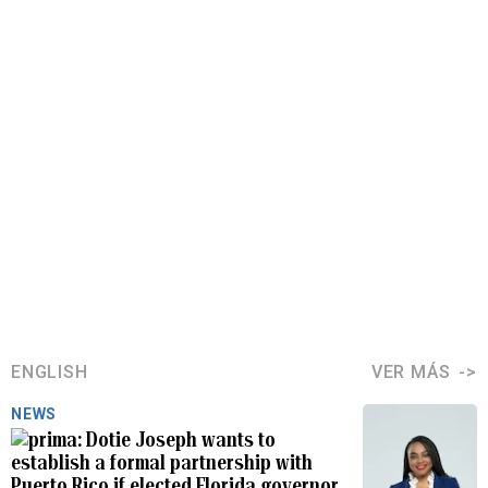
ENGLISH
VER MÁS
NEWS
Dotie Joseph wants to
establish a formal partnership with
Puerto Rico if elected Florida governor