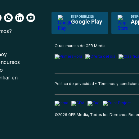
DISPONIBLE EN
DISP
Google Play
Ap
omos?
s
Otras marcas de GFR Media
 hoy
oncursos
io
nfiar en
Política de privacidad
Términos y condicion
©
2026
GFR Media, Todos los Derechos Rese