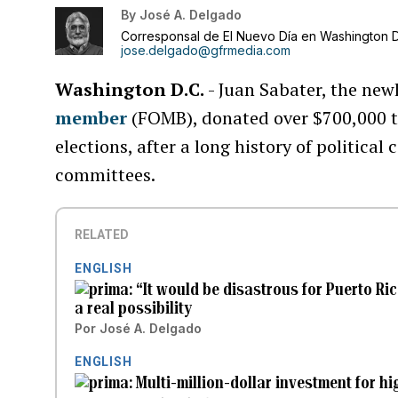
By
José A. Delgado
Corresponsal de El Nuevo Día en Washington D
jose.delgado@gfrmedia.com
Washington D.C.
- Juan Sabater, the ne
member
(FOMB), donated over $700,000 
elections, after a long history of politica
committees.
RELATED
ENGLISH
“It would be disastrous for Puerto Ri
a real possibility
Por
José A. Delgado
ENGLISH
Multi-million-dollar investment for hi