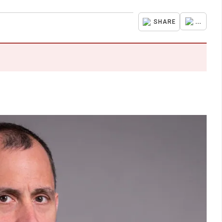
...
SHARE