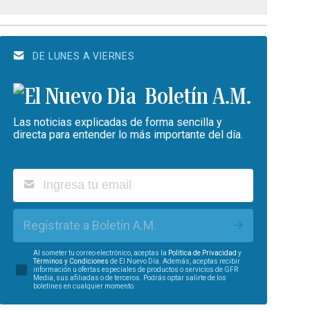
DE LUNES A VIERNES
Boletín A.M.
Las noticias explicadas de forma sencilla y
directa para entender lo más importante del día.
Regístrate a Boletín A.M.
Al someter tu correo electrónico, aceptas la
Política de Privacidad
y
Términos y Condiciones
de El Nuevo Día. Además, aceptas recibir
información u ofertas especiales de productos o servicios de GFR
Media, sus afiliadas o de terceros. Podrás optar salirte de los
boletines en cualquier momento.