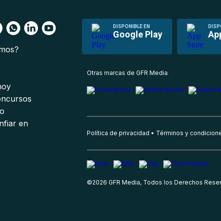
DISPONIBLE EN
DISP
Google Play
Ap
omos?
s
Otras marcas de GFR Media
 hoy
oncursos
io
nfiar en
Política de privacidad
Términos y condicion
©
2026
GFR Media, Todos los Derechos Rese