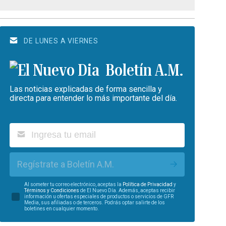
DE LUNES A VIERNES
Boletín A.M.
Las noticias explicadas de forma sencilla y
directa para entender lo más importante del día.
Regístrate a Boletín A.M.
Al someter tu correo electrónico, aceptas la
Política de Privacidad
y
Términos y Condiciones
de El Nuevo Día. Además, aceptas recibir
información u ofertas especiales de productos o servicios de GFR
Media, sus afiliadas o de terceros. Podrás optar salirte de los
boletines en cualquier momento.