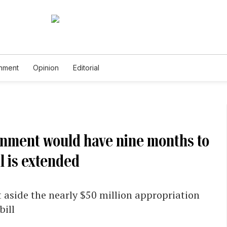
inment
Opinion
Editorial
rnment would have nine months to
ll is extended
aside the nearly $50 million appropriation
bill