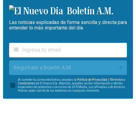
Boletín A.M.
Las noticias explicadas de forma sencilla y directa para
entender lo más importante del día.
Regístrate a Boletín A.M.
Al someter tu correo electrónico, aceptas la
Política de Privacidad
y
Términos y
Condiciones
de El Nuevo Día. Además, aceptas recibir información u ofertas
especiales de productos o servicios de GFR Media, sus afiliadas o de terceros.
Podrás optar salirte de los boletines en cualquier momento.