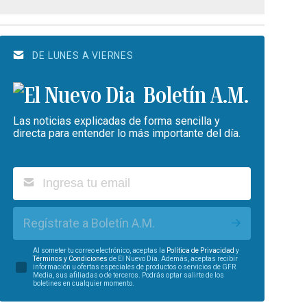
DE LUNES A VIERNES
Boletín A.M.
Las noticias explicadas de forma sencilla y
directa para entender lo más importante del día.
Regístrate a Boletín A.M.
Al someter tu correo electrónico, aceptas la
Política de Privacidad
y
Términos y Condiciones
de El Nuevo Día. Además, aceptas recibir
información u ofertas especiales de productos o servicios de GFR
Media, sus afiliadas o de terceros. Podrás optar salirte de los
boletines en cualquier momento.