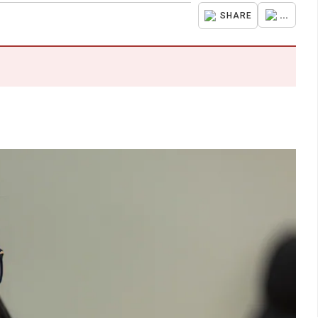
...
SHARE