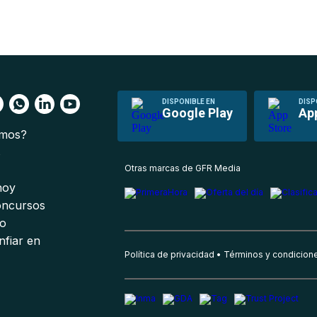
DISPONIBLE EN
DISP
Google Play
Ap
omos?
s
Otras marcas de GFR Media
 hoy
oncursos
io
nfiar en
Política de privacidad
Términos y condicion