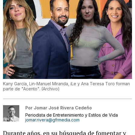
Kany García, Lin-Manuel Miranda, iLe y Ana Teresa Toro forman
parte de "Acento".
(
Archivo
)
Por
Jomar José Rivera Cedeño
Periodista de Entretenimiento y Estilos de Vida
jomar.rivera@gfrmedia.com
Durante años, en su búsqueda de fomentar y