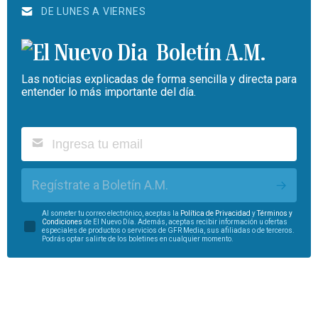
DE LUNES A VIERNES
Boletín A.M.
Las noticias explicadas de forma sencilla y directa para
entender lo más importante del día.
Regístrate a Boletín A.M.
Al someter tu correo electrónico, aceptas la
Política de Privacidad
y
Términos y
Condiciones
de El Nuevo Día. Además, aceptas recibir información u ofertas
especiales de productos o servicios de GFR Media, sus afiliadas o de terceros.
Podrás optar salirte de los boletines en cualquier momento.