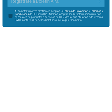
Regístrate a Boletín A.M.
Al someter tu correo electrónico, aceptas la
Política de Privacidad
y
Términos y
Condiciones
de El Nuevo Día. Además, aceptas recibir información u ofertas
especiales de productos o servicios de GFR Media, sus afiliadas o de terceros.
Podrás optar salirte de los boletines en cualquier momento.