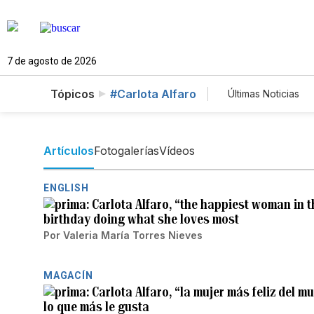
7 de agosto de 2026
Tópicos
#Carlota Alfaro
Últimas Noticias
Mundo
Es
Vídeos
Fo
Artículos
Fotogalerías
Vídeos
ENGLISH
Carlota Alfaro, “the happiest woman in t
birthday doing what she loves most
Por
Valeria María Torres Nieves
MAGACÍN
Carlota Alfaro, “la mujer más feliz del 
lo que más le gusta