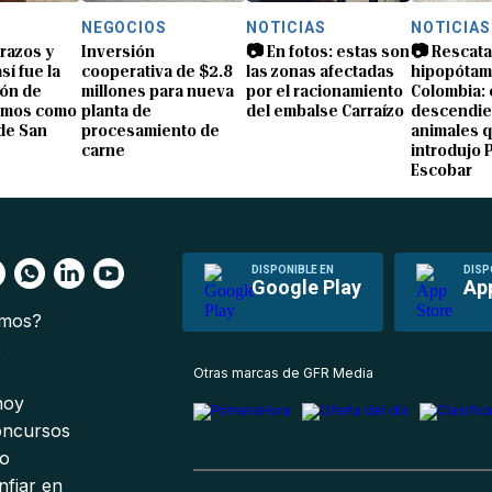
NEGOCIOS
NOTICIAS
NOTICIAS
brazos y
Inversión
📷 En fotos: estas son
📷 Rescata
sí fue la
cooperativa de $2.8
las zonas afectadas
hipopótam
ón de
millones para nueva
por el racionamiento
Colombia: 
amos como
planta de
del embalse Carraízo
descendie
de San
procesamiento de
animales 
carne
introdujo 
Escobar
DISPONIBLE EN
DISP
Google Play
Ap
omos?
s
Otras marcas de GFR Media
 hoy
oncursos
io
nfiar en