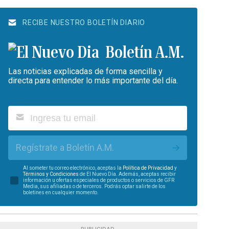
RECIBE NUESTRO BOLETÍN DIARIO
Boletín A.M.
Las noticias explicadas de forma sencilla y
directa para entender lo más importante del día.
Regístrate a Boletín A.M.
Al someter tu correo electrónico, aceptas la
Política de Privacidad
y
Términos y Condiciones
de El Nuevo Día. Además, aceptas recibir
información u ofertas especiales de productos o servicios de GFR
Media, sus afiliadas o de terceros. Podrás optar salirte de los
boletines en cualquier momento.