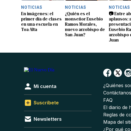
NOTICIAS
NOTICIAS
NOTICIAS
En imágenes: el
¿Quién es el
📷 Entre a
primer día de clases
monseñor Eusebio
aplausos: a
en una escuela en
Ramos Morales,
presentaci
Toa Alta
nuevo arzobispo de
Eusebio R
San Juan?
arzobispo 
Juan
¿Quiénes s
Mi cuenta
Contáctano
FAQ
Suscríbete
El diario de
Reglas de c
Newsletters
Mapa del sit
¿Por qué co