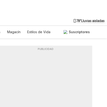
78°
Lluvias aisladas
s
Magacín
Estilos de Vida
Suscriptores
Tecnología
Juegos
Lotería
iados
Especiales
PUBLICIDAD