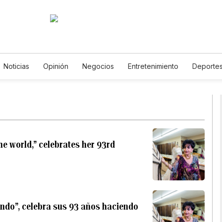
Noticias
Opinión
Negocios
Entretenimiento
Deporte
tados Unidos
Ciencia y Ambiente
Gastronomía
De Viaje
tos
English
Podcasts
Horóscopos
Newsletters
Fer
he world,” celebrates her 93rd
mundo”, celebra sus 93 años haciendo