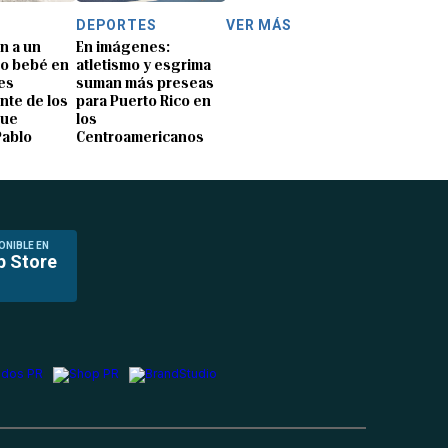
DEPORTES
VER MÁS
n a un
En imágenes:
o bebé en
atletismo y esgrima
es
suman más preseas
nte de los
para Puerto Rico en
que
los
Pablo
Centroamericanos
ONIBLE EN
p Store