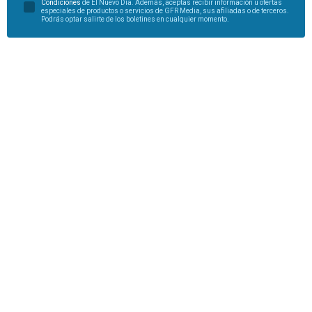
Condiciones
de El Nuevo Día. Además, aceptas recibir información u ofertas
especiales de productos o servicios de GFR Media, sus afiliadas o de terceros.
Podrás optar salirte de los boletines en cualquier momento.