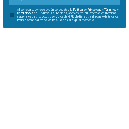
Al someter tu correo electrónico, aceptas la
Política de Privacidad
y
Términos y
Condiciones
de El Nuevo Día. Además, aceptas recibir información u ofertas
especiales de productos o servicios de GFR Media, sus afiliadas o de terceros.
Podrás optar salirte de los boletines en cualquier momento.