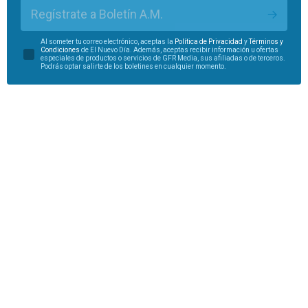
Regístrate a Boletín A.M.
Al someter tu correo electrónico, aceptas la
Política de Privacidad
y
Términos y
Condiciones
de El Nuevo Día. Además, aceptas recibir información u ofertas
especiales de productos o servicios de GFR Media, sus afiliadas o de terceros.
Podrás optar salirte de los boletines en cualquier momento.