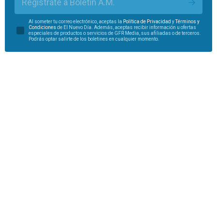
Regístrate a Boletín A.M.
Al someter tu correo electrónico, aceptas la
Política de Privacidad
y
Términos y
Condiciones
de El Nuevo Día. Además, aceptas recibir información u ofertas
especiales de productos o servicios de GFR Media, sus afiliadas o de terceros.
Podrás optar salirte de los boletines en cualquier momento.