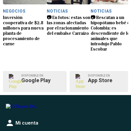
NEGOCIOS
NOTICIAS
NOTICIAS
Inversión
📷 En fotos: estas son
📷 Rescatan a un
cooperativa de $2.8
las zonas afectadas
hipopótamo bebé e
millones para nueva
por el racionamiento
Colombia: es
planta de
del embalse Carraízo
descendiente de lo
procesamiento de
animales que
carne
introdujo Pablo
Escobar
DISPONIBLE EN
DISPONIBLE EN
Google Play
App Store
Mi cuenta