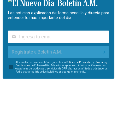
Boletín A.M.
Las noticias explicadas de forma sencilla y directa para
entender lo más importante del día.
Regístrate a Boletín A.M.
Al someter tu correo electrónico, aceptas la
Política de Privacidad
y
Términos y
Condiciones
de El Nuevo Día. Además, aceptas recibir información u ofertas
especiales de productos o servicios de GFR Media, sus afiliadas o de terceros.
Podrás optar salirte de los boletines en cualquier momento.