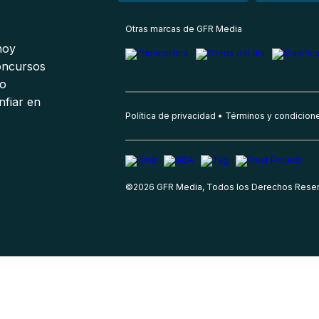
s
Otras marcas de GFR Media
 hoy
oncursos
io
nfiar en
Política de privacidad
Términos y condicion
©
2026
GFR Media, Todos los Derechos Rese