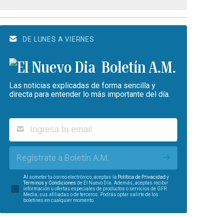
DE LUNES A VIERNES
Boletín A.M.
Las noticias explicadas de forma sencilla y
directa para entender lo más importante del día.
Regístrate a Boletín A.M.
Al someter tu correo electrónico, aceptas la
Política de Privacidad
y
Términos y Condiciones
de El Nuevo Día. Además, aceptas recibir
información u ofertas especiales de productos o servicios de GFR
Media, sus afiliadas o de terceros. Podrás optar salirte de los
boletines en cualquier momento.