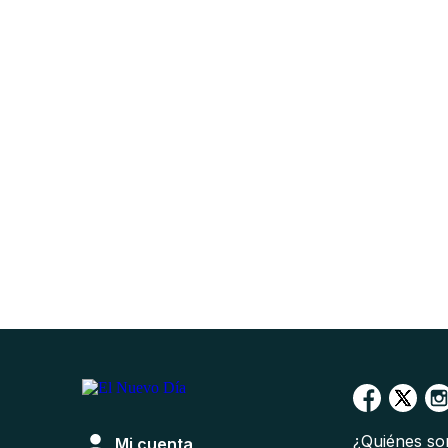
¿Quiénes s
Mi cuenta