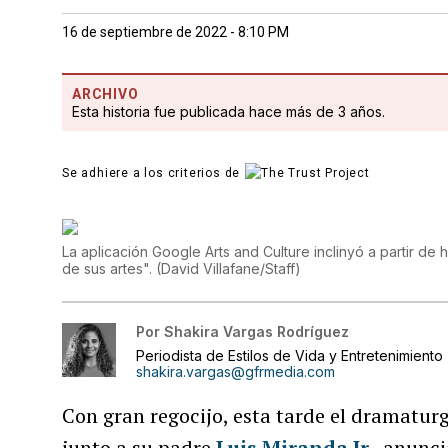
16 de septiembre de 2022 - 8:10 PM
ARCHIVO
Esta historia fue publicada hace más de 3 años.
Se adhiere a los criterios de
La aplicación Google Arts and Culture inclinyó a partir d
de sus artes".
(
David Villafane/Staff
)
Por
Shakira Vargas Rodríguez
Periodista de Estilos de Vida y Entretenimiento
shakira.vargas@gfrmedia.com
Con gran regocijo, esta tarde el dramatu
junto a su padre
Luis Miranda Jr.
, anunci