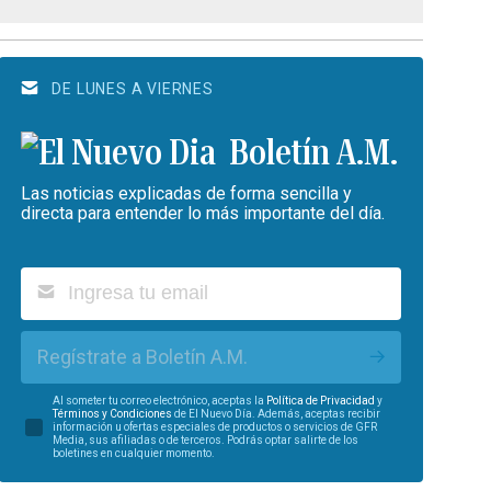
DE LUNES A VIERNES
Boletín A.M.
Las noticias explicadas de forma sencilla y
directa para entender lo más importante del día.
Regístrate a Boletín A.M.
Al someter tu correo electrónico, aceptas la
Política de Privacidad
y
Términos y Condiciones
de El Nuevo Día. Además, aceptas recibir
información u ofertas especiales de productos o servicios de GFR
Media, sus afiliadas o de terceros. Podrás optar salirte de los
boletines en cualquier momento.