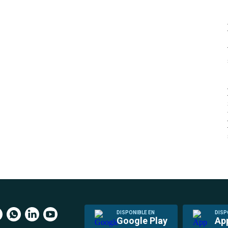
DISPONIBLE EN
DISP
Google Play
Ap