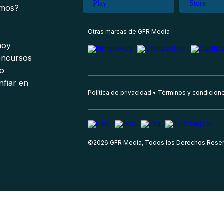
omos?
s
Otras marcas de GFR Media
 hoy
oncursos
io
nfiar en
Política de privacidad
Términos y condicion
©
2026
GFR Media, Todos los Derechos Rese