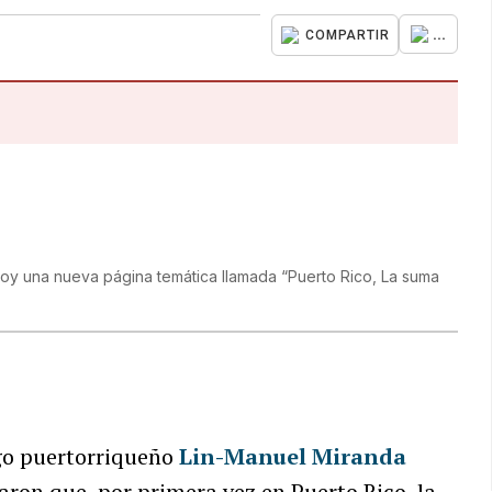
...
COMPARTIR
e hoy una nueva página temática llamada “Puerto Rico, La suma
rgo puertorriqueño
Lin-Manuel Miranda
aron que, por primera vez en Puerto Rico, la