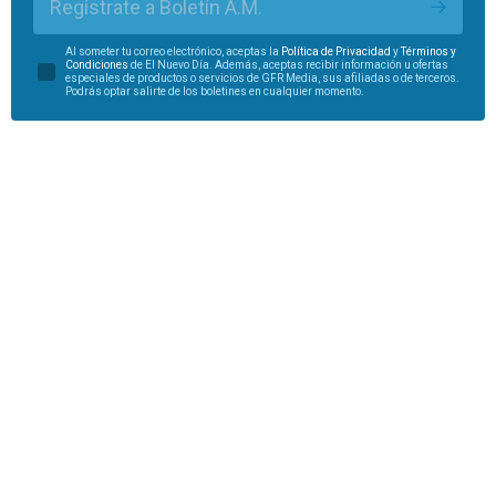
Regístrate a Boletín A.M.
Al someter tu correo electrónico, aceptas la
Política de Privacidad
y
Términos y
Condiciones
de El Nuevo Día. Además, aceptas recibir información u ofertas
especiales de productos o servicios de GFR Media, sus afiliadas o de terceros.
Podrás optar salirte de los boletines en cualquier momento.