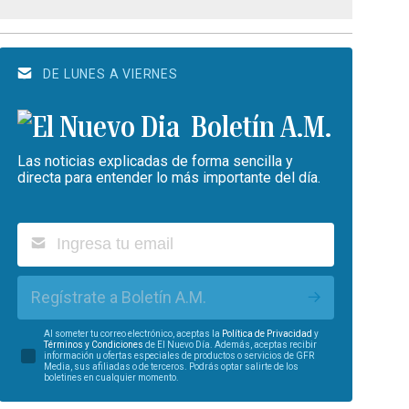
DE LUNES A VIERNES
Boletín A.M.
Las noticias explicadas de forma sencilla y
directa para entender lo más importante del día.
Regístrate a Boletín A.M.
Al someter tu correo electrónico, aceptas la
Política de Privacidad
y
Términos y Condiciones
de El Nuevo Día. Además, aceptas recibir
información u ofertas especiales de productos o servicios de GFR
Media, sus afiliadas o de terceros. Podrás optar salirte de los
boletines en cualquier momento.