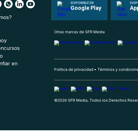
DISPONIBLE EN
DISP
Google Play
Ap
omos?
s
Otras marcas de GFR Media
 hoy
oncursos
io
nfiar en
Política de privacidad
Términos y condicion
©
2026
GFR Media, Todos los Derechos Rese