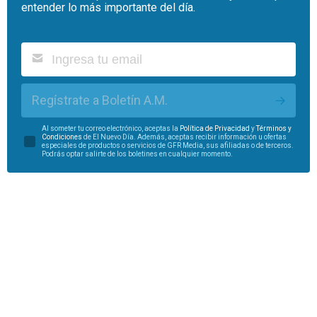
entender lo más importante del día.
Regístrate a Boletín A.M.
Al someter tu correo electrónico, aceptas la
Política de Privacidad
y
Términos y
Condiciones
de El Nuevo Día. Además, aceptas recibir información u ofertas
especiales de productos o servicios de GFR Media, sus afiliadas o de terceros.
Podrás optar salirte de los boletines en cualquier momento.