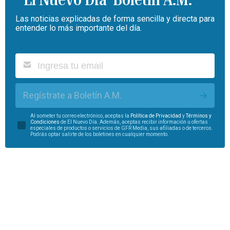
Las noticias explicadas de forma sencilla y directa para
entender lo más importante del día.
Regístrate a Boletín A.M.
Al someter tu correo electrónico, aceptas la
Política de Privacidad
y
Términos y
Condiciones
de El Nuevo Día. Además, aceptas recibir información u ofertas
especiales de productos o servicios de GFR Media, sus afiliadas o de terceros.
Podrás optar salirte de los boletines en cualquier momento.