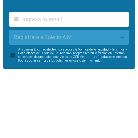
Regístrate a Boletín A.M.
Al someter tu correo electrónico, aceptas la
Política de Privacidad
y
Términos y
Condiciones
de El Nuevo Día. Además, aceptas recibir información u ofertas
especiales de productos o servicios de GFR Media, sus afiliadas o de terceros.
Podrás optar salirte de los boletines en cualquier momento.