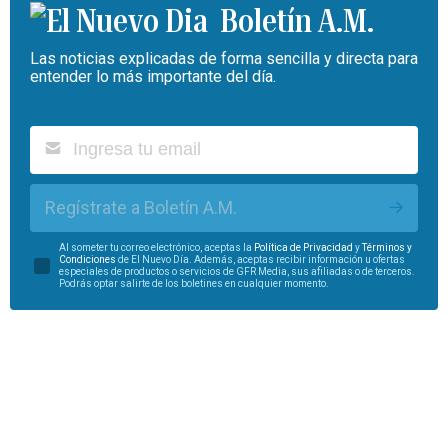
Boletín A.M.
Las noticias explicadas de forma sencilla y directa para
entender lo más importante del día.
Regístrate a Boletín A.M.
Al someter tu correo electrónico, aceptas la
Política de Privacidad
y
Términos y
Condiciones
de El Nuevo Día. Además, aceptas recibir información u ofertas
especiales de productos o servicios de GFR Media, sus afiliadas o de terceros.
Podrás optar salirte de los boletines en cualquier momento.