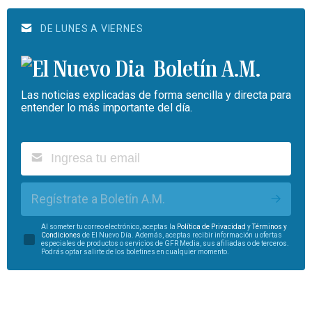
DE LUNES A VIERNES
Boletín A.M.
Las noticias explicadas de forma sencilla y directa para
entender lo más importante del día.
Regístrate a Boletín A.M.
Al someter tu correo electrónico, aceptas la
Política de Privacidad
y
Términos y
Condiciones
de El Nuevo Día. Además, aceptas recibir información u ofertas
especiales de productos o servicios de GFR Media, sus afiliadas o de terceros.
Podrás optar salirte de los boletines en cualquier momento.