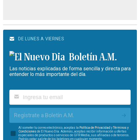
DE LUNES A VIERNES
Boletín A.M.
Las noticias explicadas de forma sencilla y directa para
entender lo más importante del día.
Regístrate a Boletín A.M.
Al someter tu correo electrónico, aceptas la
Política de Privacidad
y
Términos y
Condiciones
de El Nuevo Día. Además, aceptas recibir información u ofertas
especiales de productos o servicios de GFR Media, sus afiliadas o de terceros.
Podrás optar salirte de los boletines en cualquier momento.