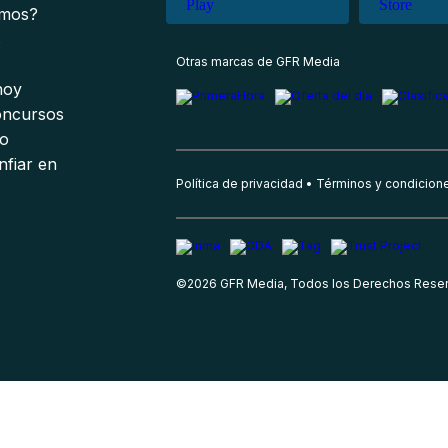
omos?
s
Otras marcas de GFR Media
 hoy
oncursos
io
nfiar en
Política de privacidad
Términos y condicion
©
2026
GFR Media, Todos los Derechos Rese