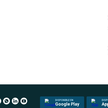
DISPONIBLE EN
DISP
Google Play
Ap